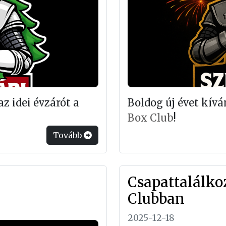
 idei évzárót a
Boldog új évet kí
Box Club
!
Tovább
Csapattalálkoz
Clubban
2025-12-18