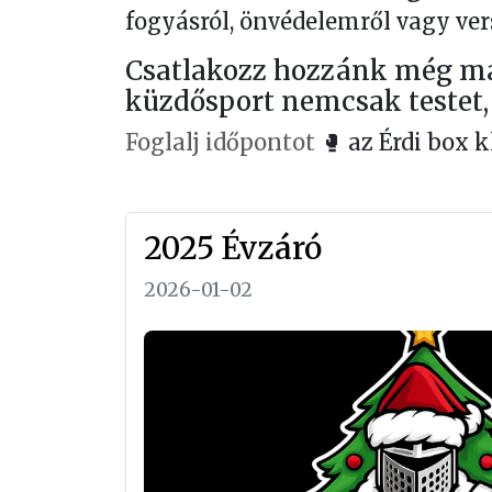
fogyásról, önvédelemről vagy ver
Csatlakozz hozzánk még ma, 
küzdősport nemcsak testet, 
Foglalj időpontot
🥊 az Érdi box k
2025 Évzáró
2026-01-02