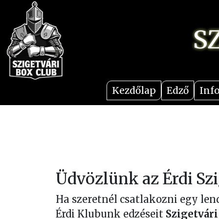
S
Kezdőlap
Edző
Inf
Üdvözlünk az Érdi Sz
Ha szeretnél csatlakozni egy lend
Érdi Klubunk edzéseit
Szigetvár