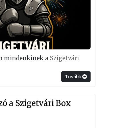
ván mindenkinek a
Szigetvári
Tovább
ó a Szigetvári Box