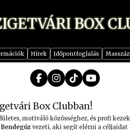
ZIGETVÁRI
BOX
CL
ormációk
Hírek
Időpontfoglalás
Masszáz
igetvári Box Clubban!
ületes, motiváló közösséghez, és profi kezek a
i Bendegúz
vezeti, aki segít elérni a céljaidat