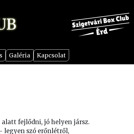
UB
s
Galéria
Kapcsolat
latt fejlődni, jó helyen jársz.
 - legyen szó erőnlétről,