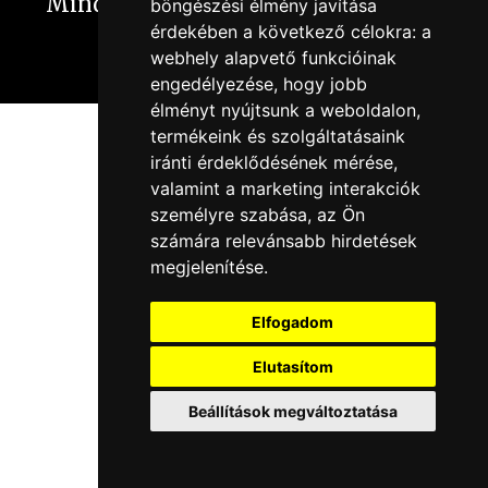
Minden jog fentartva
2025 - 2026
böngészési élmény javítása
érdekében a következő célokra:
a
Szigetvári Box Club
webhely alapvető funkcióinak
darhmedia.hu
engedélyezése
,
hogy jobb
élményt nyújtsunk a weboldalon
,
termékeink és szolgáltatásaink
iránti érdeklődésének mérése,
valamint a marketing interakciók
személyre szabása
,
az Ön
számára relevánsabb hirdetések
megjelenítése
.
Elfogadom
Elutasítom
Beállítások megváltoztatása